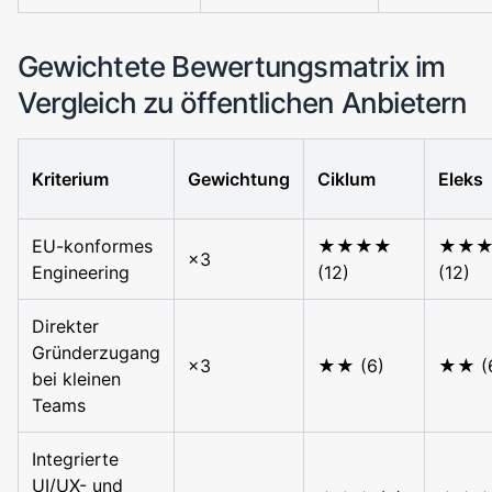
Gewichtete Bewertungsmatrix im
Vergleich zu öffentlichen Anbietern
Kriterium
Gewichtung
Ciklum
Eleks
EU-konformes
★★★★
★★
×3
Engineering
(12)
(12)
Direkter
Gründerzugang
×3
★★ (6)
★★ (
bei kleinen
Teams
Integrierte
UI/UX- und