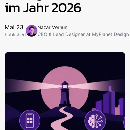
im Jahr 2026
Mai 23
N
a
z
a
r
V
e
r
h
u
n
CEO & Lead Designer at MyPlanet Design
Published