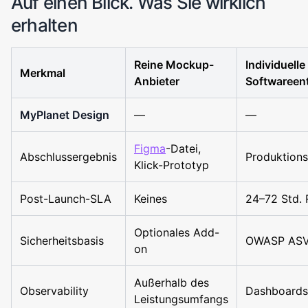
Auf einen Blick. Was Sie wirklich
erhalten
Reine Mockup-
Individuelle
Merkmal
Anbieter
Softwareen
MyPlanet Design
—
—
Figma
-Datei,
Abschlussergebnis
Produktion
Klick-Prototyp
Post-Launch-SLA
Keines
24–72 Std. 
Optionales Add-
Sicherheitsbasis
OWASP ASV
on
Außerhalb des
Observability
Dashboards
Leistungsumfangs