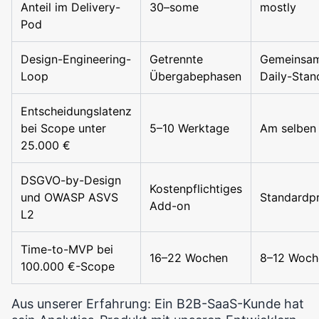
Anteil im Delivery-
30–some
mostly
Pod
Design-Engineering-
Getrennte
Gemeinsa
Loop
Übergabephasen
Daily-Sta
Entscheidungslatenz
bei Scope unter
5–10 Werktage
Am selben
25.000 €
DSGVO-by-Design
Kostenpflichtiges
und OWASP ASVS
Standardpr
Add-on
L2
Time-to-MVP bei
16–22 Wochen
8–12 Woch
100.000 €-Scope
Aus unserer Erfahrung: Ein B2B-SaaS-Kunde hat